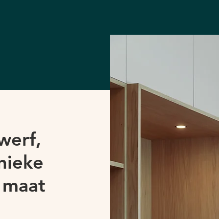
werf,
nieke
 maat