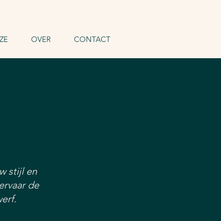
ZE
OVER
CONTACT
 stijl en
ervaar de
erf.