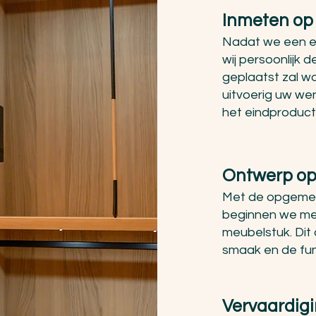
Inmeten op 
Nadat we een e
wij persoonlijk
geplaatst zal w
uitvoerig uw we
het eindproduct
Ontwerp o
p
Met de opgemet
beginnen we met
meubelstuk. Dit
smaak en de func
Vervaardigi