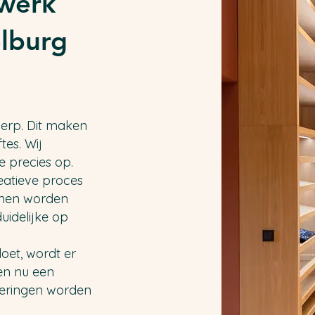
werk
elburg
werp. Dit maken
es. Wij
e precies op.
eatieve proces
ijnen worden
uidelijke op
oet, wordt er
ken nu een
oeringen worden