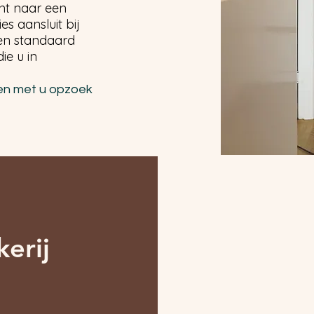
nt naar een
es aansluit bij
een standaard
ie u in
en met u opzoek
erij