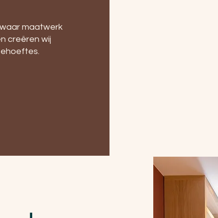
, waar maatwerk
n creëren wij
 behoeftes.