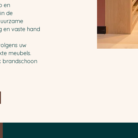
p en
in de
 duurzame
g en vaste hand
volgens uw
te meubels.
ek brandschoon