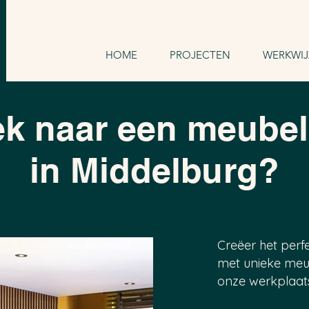
HOME
PROJECTEN
WERKWIJ
k naar een m
eube
in Middelburg?
Creëer het perfe
met unieke meu
onze werkplaat