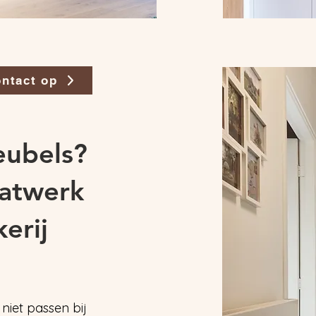
ntact op
eubels?
aatwerk
erij
niet passen bij